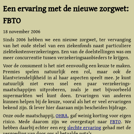
Een ervaring met de nieuwe zorgwet:
FBTO
18 november 2006
Sinds 2006 hebben we een nieuwe zorgwet, ter vervanging
van het oude stelsel van een ziekenfonds naast particuliere
ziektekosten­verzekeringen. Een van de doelstellingen was om
meer concurrentie tussen verzekerings­aanbieders te krijgen.
Voor de consument is het niet eenvoudig een keuze te maken.
Premies spelen natuurlijk een rol, maar ook de
klantvriendelijkheid in al haar aspecten speelt mee. Je kunt
natuurlijk niet even snel een paar verzekerings­
maatschappijen uitproberen, zoals je met bijvoorbeeld
supermarkten wel kunt doen. Ervaringen van anderen
kunnen helpen bij de keuze, vooral als het er veel ervaringen
bekend zijn. Ik lever hier daaraan mijn bescheiden bijdrage.
Onze oude maatschappij,
OHRA
, gaf weinig korting voor eigen
risico. Mede daarom zijn we overgestapt naar
FBTO
. We
hebben daarbij echter een erg
slechte ervaring
gehad met de
vergoeding van door ons al betaalde nota's.