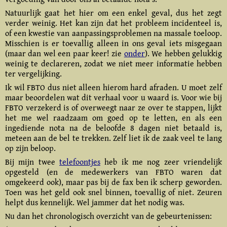
Natuurlijk gaat het hier om een
enkel geval
, dus het zegt
verder weinig. Het kan zijn dat het probleem incidenteel is,
of een kwestie van aanpassings­problemen na massale toeloop.
Misschien is er toevallig alleen in ons geval iets misgegaan
(maar dan wel een paar keer! zie
onder
). We hebben gelukkig
weinig te declareren, zodat we niet meer informatie hebben
ter vergelijking.
Ik wil FBTO dus niet alleen hierom hard afraden. U moet zelf
maar beoordelen wat dit verhaal voor u waard is. Voor wie bij
FBTO verzekerd is of overweegt naar ze over te stappen, lijkt
het me wel raadzaam om goed op te letten, en als een
ingediende nota na de beloofde 8 dagen niet betaald is,
meteen aan de bel te trekken. Zelf liet ik de zaak veel te lang
op zijn beloop.
Bij mijn twee
telefoontjes
heb ik me nog zeer vriendelijk
opgesteld (en de medewerkers van FBTO waren dat
omgekeerd ook), maar pas bij de fax ben ik scherp geworden.
Toen was het geld ook snel binnen, toevallig of niet. Zeuren
helpt dus kennelijk. Wel jammer dat het nodig was.
Nu dan het
chronologisch
overzicht van de gebeurtenissen: