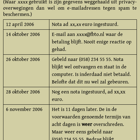
(Waar
xxxx
gebruikt is zijn gegevens weggehaald uit privacy­
overwegingen dan wel om e-mailadressen tegen spam te
beschermen.)
12 april 2006
Nota ad
xx,xx
euro ingestuurd.
14 oktober 2006
E-mail aan
xxxx
@fbto.nl waar de
betaling blijft. Nooit enige reactie op
gehad.
26 oktober 2006
Gebeld naar (058) 234 55 55. Nota
blijkt wel ontvangen en staat in de
computer. Is inderdaad niet betaald.
Belofte dat dit nu wel zal gebeuren.
28 oktober 2006
Nog een nota ingestuurd, ad xx,xx
euro.
6 november 2006
Het is 11 dagen later. De in de
voorwaarden genoemde termijn van
acht dagen is
weer
overschreden.
Maar weer eens gebeld naar
(058) 234 55 55. Bedrag blijkt